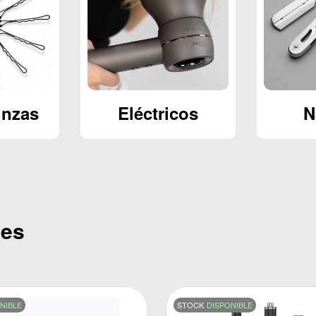
cos
Navajas
T
mes
NIBLE
STOCK
DISPONIBLE