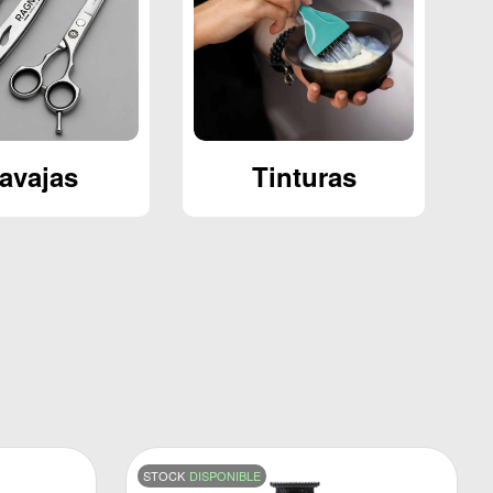
inturas
Cepillos y Peines
STOCK
DISPONIBLE