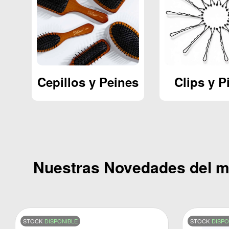
es
Clips y Pinzas
Eléctri
Nuestras Novedades del 
STOCK
DISPONIBLE
STOCK
DISPO